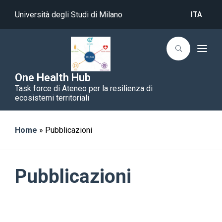
Università degli Studi di Milano
ITA
T
o
g
g
One Health Hub
l
Task force di Ateneo per la resilienza di
e
n
ecosistemi territoriali
a
v
i
g
Home
»
Pubblicazioni
a
t
i
o
n
Pubblicazioni