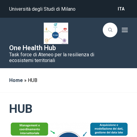
Università degli Studi di Milano
ITA
T
o
g
g
One Health Hub
l
Task force di Ateneo per la resilienza di
e
n
ecosistemi territoriali
a
v
i
g
Home
»
HUB
a
t
i
o
n
HUB